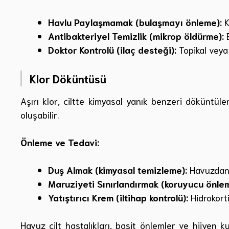
Havlu Paylaşmamak (bulaşmayı önleme):
K
Antibakteriyel Temizlik (mikrop öldürme):
E
Doktor Kontrolü (ilaç desteği):
Topikal veya 
Klor Döküntüsü
Aşırı klor, ciltte kimyasal yanık benzeri döküntüler
oluşabilir.
Önleme ve Tedavi:
Duş Almak (kimyasal temizleme):
Havuzdan ç
Maruziyeti Sınırlandırmak (koruyucu önlem
Yatıştırıcı Krem (iltihap kontrolü):
Hidrokort
Havuz cilt hastalıkları, basit önlemler ve hijyen k