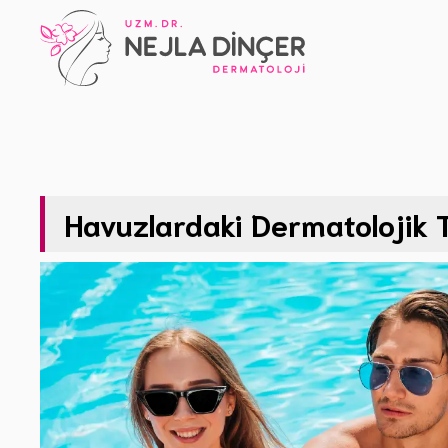
İçeriğe
atla
Havuzlardaki Dermatolojik T