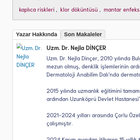
kaplıca riskleri
,
klor döküntüsü
,
mantar enfeksi
Yazar Hakkında
Son Makaleler
Uzm. Dr. Nejla DİNÇER
Uzm. Dr. Nejla Dinçer, 2010 yılında B
mezun olmuş, denklik işlemlerinin ardı
Dermatoloji Anabilim Dalı’nda dermatol
2015 yılında uzmanlık eğitimini tamam
ardından Uzunköprü Devlet Hastanesi’
2021-2024 yılları arasında Çorlu Öze
çalışmıştır.
2024 Kasım ayından itibaren 15 yıllı