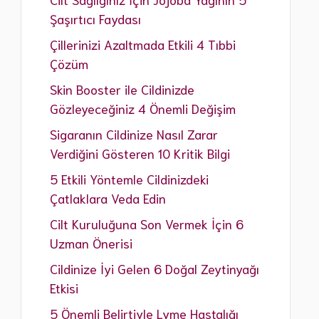
Eksozom Uygulamaları
Şaşırtıcı Faydası
Leke Tedavisi İşlemleri
Çillerinizi Azaltmada Etkili 4 Tıbbi
Göz Çevresi Morluk Tedavisi
Çözüm
Skin Booster ile Cildinizde
Gözleyeceğiniz 4 Önemli Değişim
Sigaranın Cildinize Nasıl Zarar
Verdiğini Gösteren 10 Kritik Bilgi
5 Etkili Yöntemle Cildinizdeki
Çatlaklara Veda Edin
Cilt Kuruluğuna Son Vermek İçin 6
Uzman Önerisi
Cildinize İyi Gelen 6 Doğal Zeytinyağı
Etkisi
5 Önemli Belirtiyle Lyme Hastalığı