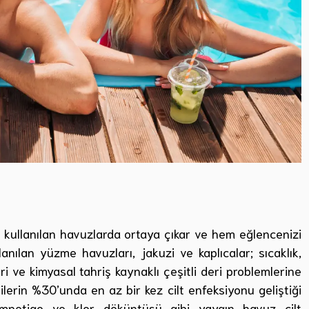
lı kullanılan havuzlarda ortaya çıkar ve hem eğlencenizi
lanılan yüzme havuzları, jakuzi ve kaplıcalar; sıcaklık,
i ve kimyasal tahriş kaynaklı çeşitli deri problemlerine
ilerin %30’unda en az bir kez cilt enfeksiyonu geliştiği
t, impetigo ve klor döküntüsü gibi yaygın havuz cilt