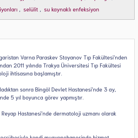
yonları
,
selülit
,
su kaynaklı enfeksiyon
ulgaristan Varna Paraskev Stoyanov Tıp Fakültesi’nden
ndan 2011 yılında Trakya Üniversitesi Tıp Fakültesi
oji ihtisasına başlamıştır.
ladıktan sonra Bingöl Devlet Hastanesi’nde 3 ay,
nde 5 yıl boyunca görev yapmıştır.
l Reyap Hastanesi’nde dermatoloji uzmanı olarak
k tecrübesiyle kendi muayenehanesinde hizmet