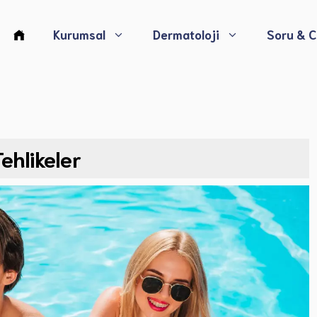
Kurumsal
Dermatoloji
Soru & 
Akne Tedavisi
Egzema Tedavisi
ehlikeler
Siğil ve Nasır Tedavisi
Cinsel Yolla Bulaşan Hastalıkların Tedavisi
Saç Hastalıkları ve Dökülme Tedavisi
Tırnak Hastalıkları Tanı ve Tedavisi
Rozasea Tanı ve Tedavisi
Ben (Nenüs) Tedavisi