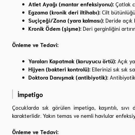
Atlet Ayağı (mantar enfeksiyonu):
Çatlak ci
Egzama (kronik deri iltihabı):
Cilt bütünlüğ
Suçiçeği/Zona (yara kalması):
Deride açık b
Kronik Ödem (şişme):
Deri gerginliğini artırır
Önleme ve Tedavi:
Yaraları Kapatmak (koruyucu örtü):
Açık ya
Hijyen (bakteri kontrolü):
Ellerinizi sık sık s
Doktora Danışmak (antibiyotik):
Antibiyotik
İmpetigo
Çocuklarda sık görülen impetigo, kaşıntılı, sıvı
karakterlidir. Yakın temas ve nemli havlular enfeksi
Önleme ve Tedavi: