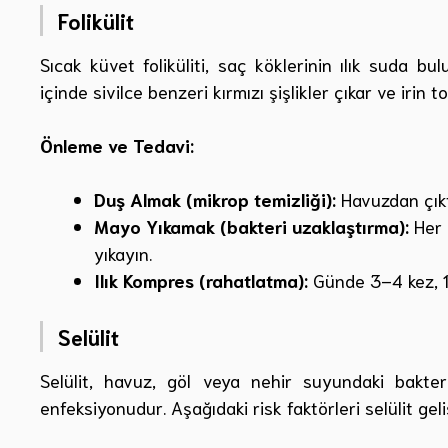
Folikülit
Sıcak küvet foliküliti, saç köklerinin ılık suda b
içinde sivilce benzeri kırmızı şişlikler çıkar ve irin to
Önleme ve Tedavi:
Duş Almak (mikrop temizliği):
Havuzdan çıkt
Mayo Yıkamak (bakteri uzaklaştırma):
Her 
yıkayın.
Ilık Kompres (rahatlatma):
Günde 3–4 kez, 1
Selülit
Selülit, havuz, göl veya nehir suyundaki bakte
enfeksiyonudur. Aşağıdaki risk faktörleri selülit geliş