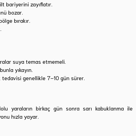
lt bariyerini zayıflatır.
ünü bozar.
ölge bırakır.
.
ralar suya temas etmemeli.
abunla yıkayın.
 tedavisi genellikle 7–10 gün sürer.
 dolu yaraların birkaç gün sonra sarı kabuklanma ile
yonu hızla yayar.