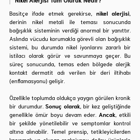
Basitçe ifade etmek gerekirse,
nikel alerjisi
,
derinin nikel metali ile teması sonucunda
bağışıklık sisteminin verdiği anormal bir yanıttır.
Aslında vücudu korumakla görevli olan bağışıklık
sistemi, bu durumda nikel iyonlarını zararlı bir
istilacı olarak görür ve savunmaya geçer. Bu
süreç sonucunda, temas eden bölgede alerjik
kontakt dermatit adı verilen bir deri iltihabı
(enflamasyonu) gelişir.
Özellikle toplumda oldukça yaygın görülen kronik
bir durumdur.
Sonuç olarak
, bir kez geliştiğinde
genellikle ömür boyu devam eder.
Ancak
, etkili
bir şekilde yönetilebilir ve semptomlar kontrol
altına alınabilir. Temel prensip, tetikleyicilerden
kaçınmak ve oluşan reaksiyonu doğru ürünlerle