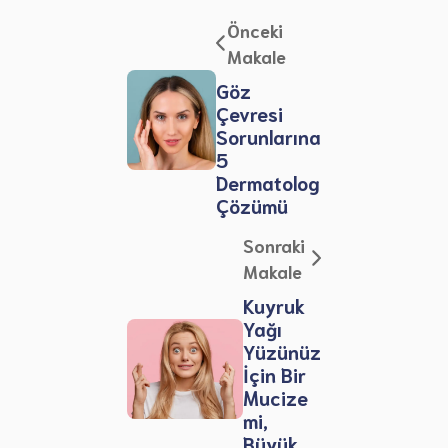
Önceki
Makale
Göz
Çevresi
Sorunlarına
5
Dermatolog
Çözümü
Sonraki
Makale
Kuyruk
Yağı
Yüzünüz
İçin Bir
Mucize
mi,
Büyük