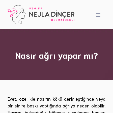
İçeriğe
atla
Menü
Nasır ağrı yapar mı?
Evet, özellikle nasırın kökü derinleştiğinde veya
bir sinire baskı yaptığında ağrıya neden olabilir.
Nasırın bulunduğu bölgeye uygulanan basınç