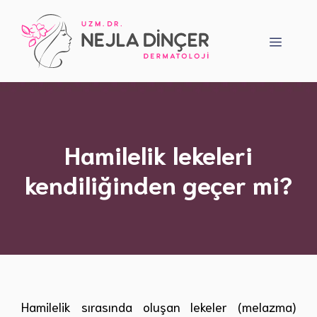
İçeriğe
atla
Menü
Hamilelik lekeleri
kendiliğinden geçer mi?
Hamilelik sırasında oluşan lekeler (melazma)