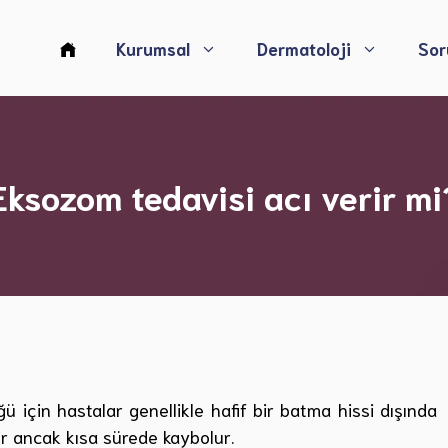
Kurumsal
Dermatoloji
Sor
Akne Tedavisi
Eksozom tedavisi acı verir mi
Egzema Tedavisi
Siğil ve Nasır Tedavisi
Cinsel Yolla Bulaşan Hastalıkların Tedavisi
Saç Hastalıkları ve Dökülme Tedavisi
Tırnak Hastalıkları Tanı ve Tedavisi
Rozasea Tanı ve Tedavisi
Ben (Nenüs) Tedavisi
için hastalar genellikle hafif bir batma hissi dışında
lir ancak kısa sürede kaybolur.