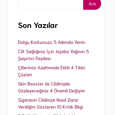
Ara
Ara
Eksozom Uygulamaları
Leke Tedavisi İşlemleri
Göz Çevresi Morluk Tedavisi
Son Yazılar
Dolgu Korkunuzu 5 Adımda Yenin
Cilt Sağlığınız İçin Jojoba Yağının 5
Şaşırtıcı Faydası
Çillerinizi Azaltmada Etkili 4 Tıbbi
Çözüm
Skin Booster ile Cildinizde
Gözleyeceğiniz 4 Önemli Değişim
Sigaranın Cildinize Nasıl Zarar
Verdiğini Gösteren 10 Kritik Bilgi