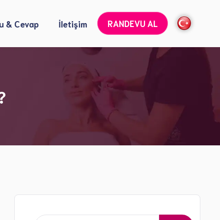
RANDEVU AL
u & Cevap
İletişim
Botoks Uygulamaları
?
Dolgu Uygulamaları
6 Nokta Lifting Uygulamaları
Sıvı Yüz Germe İşlemi
Cilt Yenileme ve Cilt Tonu Açma İşlemleri
Kırışıklık Tedavisi
Lazer ile Leke ve Yara İzi Tedavisi
Gençlik Aşısı ve Somon DNA
Altın İğne Radyofrekans İşlemleri
Gençlik Aşısı İşlemleri