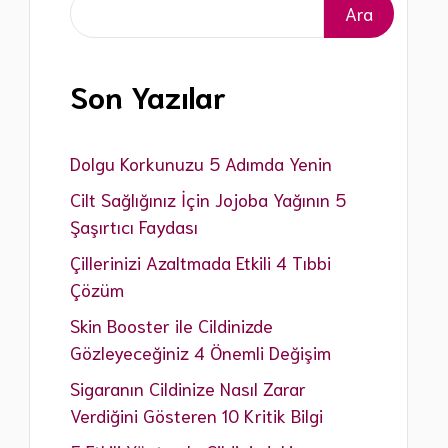
Ara
Ara
Eksozom Uygulamaları
Leke Tedavisi İşlemleri
Göz Çevresi Morluk Tedavisi
Son Yazılar
Dolgu Korkunuzu 5 Adımda Yenin
Cilt Sağlığınız İçin Jojoba Yağının 5
Şaşırtıcı Faydası
Çillerinizi Azaltmada Etkili 4 Tıbbi
Çözüm
Skin Booster ile Cildinizde
Gözleyeceğiniz 4 Önemli Değişim
Sigaranın Cildinize Nasıl Zarar
Verdiğini Gösteren 10 Kritik Bilgi