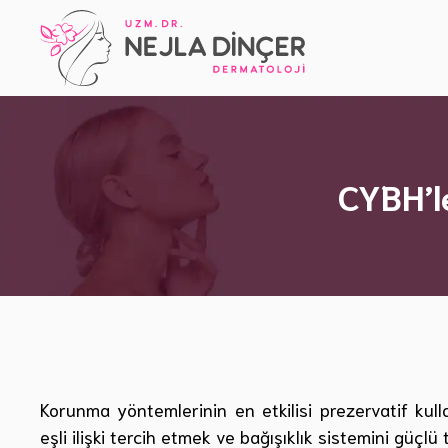
İçeriğe
atla
CYBH’l
Korunma yöntemlerinin en etkilisi prezervatif kulla
eşli ilişki tercih etmek ve bağışıklık sistemini güçlü