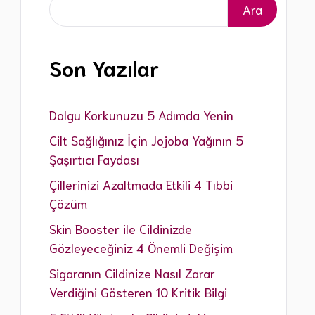
Ara
Ara
Eksozom Uygulamaları
Leke Tedavisi İşlemleri
Göz Çevresi Morluk Tedavisi
Son Yazılar
Dolgu Korkunuzu 5 Adımda Yenin
Cilt Sağlığınız İçin Jojoba Yağının 5
Şaşırtıcı Faydası
Çillerinizi Azaltmada Etkili 4 Tıbbi
Çözüm
Skin Booster ile Cildinizde
Gözleyeceğiniz 4 Önemli Değişim
Sigaranın Cildinize Nasıl Zarar
Verdiğini Gösteren 10 Kritik Bilgi