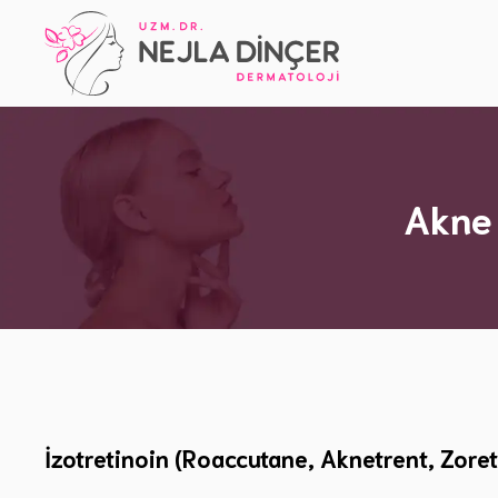
İçeriğe
atla
Akne 
İzotretinoin (Roaccutane, Aknetrent, Zoret