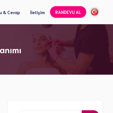
RANDEVU AL
u & Cevap
İletişim
Botoks Uygulamaları
lanımı
Dolgu Uygulamaları
6 Nokta Lifting Uygulamaları
Sıvı Yüz Germe İşlemi
Cilt Yenileme ve Cilt Tonu Açma İşlemleri
Kırışıklık Tedavisi
Lazer ile Leke ve Yara İzi Tedavisi
Gençlik Aşısı ve Somon DNA
Altın İğne Radyofrekans İşlemleri
Gençlik Aşısı İşlemleri