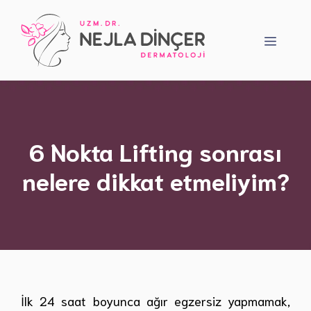
İçeriğe
atla
Menü
6 Nokta Lifting sonrası
nelere dikkat etmeliyim?
İlk 24 saat boyunca ağır egzersiz yapmamak,